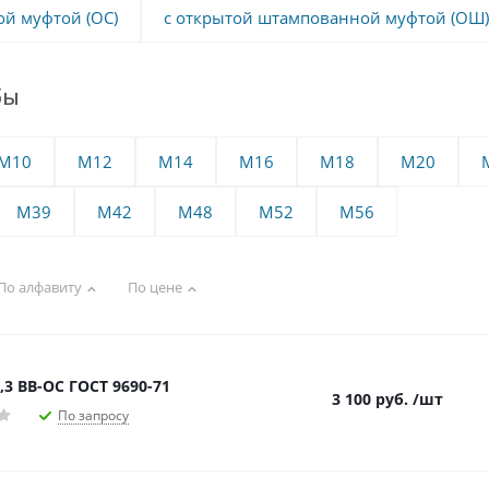
ой муфтой (ОС)
с открытой штампованной муфтой (ОШ)
бы
М10
М12
М14
М16
М18
М20
М39
М42
М48
М52
М56
По алфавиту
По цене
,3 ВВ-ОС ГОСТ 9690-71
3 100
руб.
/шт
По запросу