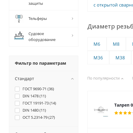
защиты
с открытой сварн
Тельферы
Диаметр резь
Судовое
оборудование
М6
М8
М36
М38
Фильтр по параметрам
По популярности
Стандарт
ГОСТ 9690-71 (
36
)
DIN 1478 (
11
)
ГОСТ 19191-73 (
14
)
Талреп 0
DIN 1480 (
11
)
ОСТ 5.2314-79 (
27
)