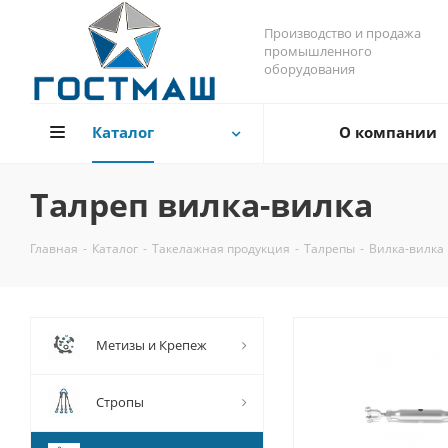
Производство и продажа
промышленного
оборудования
Каталог
О компании
Талреп вилка-вилка
Главная
-
Каталог
-
Такелажная продукция
-
Талрепы
-
Вилка-вилка
Метизы и Крепеж
Стропы