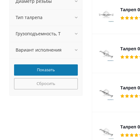
Диаметр резьбы
Талреп 0
Тип талрепа
Грузоподъемность, Т
Талреп 0
Вариант исполнения
Сбросить
Талреп 0
Талреп 0