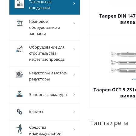
Такелажная
продукция
Талреп DIN 147
Крановое
вилка
оборудование и
запчасти
Оборудование для
строительства
нефтегазопровода
Редукторы и мотор-
редукторы
Талреп ОСТ 5.231
Запорная арматура
вилка
Канаты
Тип талрепа
Средства
индивидуальной