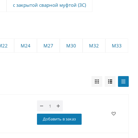
с закрытой сварной муфтой (ЗС)
М22
М24
М27
М30
М32
М33
Добавить в заказ