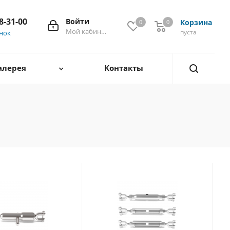
28-31-00
Войти
Корзина
0
0
0
Мой кабинет
пуста
онок
алерея
Контакты