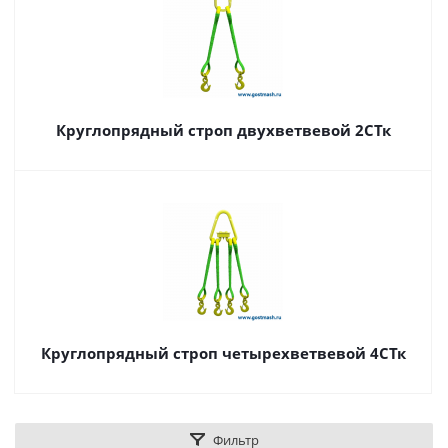
Круглопрядный строп двухветвевой 2СТк
Круглопрядный строп четырехветвевой 4СТк
Фильтр