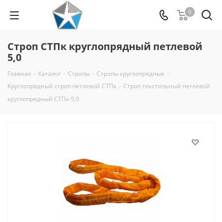
0
Строп СТПк круглопрядный петлевой
5,0
Главная
-
Каталог
-
Стропы
-
Стропы круглопрядные
-
Круглопрядный строп петлевой СТПк
-
Строп текстильный петлевой
круглопрядный СТПк-5,0