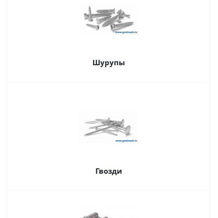
Шурупы
Гвозди