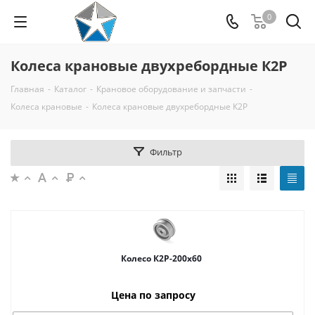
0
Колеса крановые двухребордные К2Р
Главная
-
Каталог
-
Крановое оборудование и запчасти
-
Колеса крановые
-
Колеса крановые двухребордные К2Р
Фильтр
Колесо К2Р-200x60
Цена по запросу