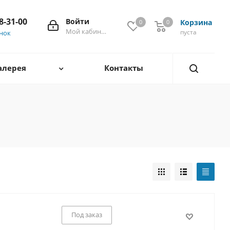
28-31-00
Войти
Корзина
0
0
0
Мой кабинет
пуста
онок
алерея
Контакты
Под заказ