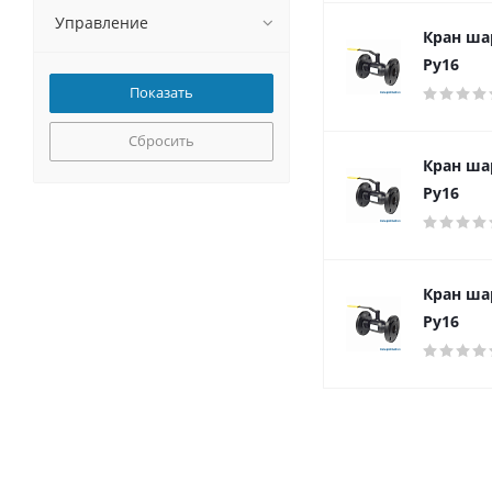
Управление
Кран ша
Ру16
Сбросить
Кран ша
Ру16
Кран ша
Ру16