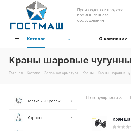
Производство и продажа
промышленного
оборудования
Каталог
О компании
Краны шаровые чугунн
Главная
-
Каталог
-
Запорная арматура
-
Краны
-
Краны шаровые чу
По популярности
Метизы и Крепеж
Стропы
Кран ша