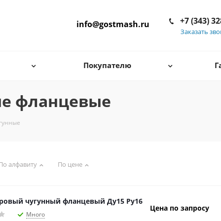
+7 (343) 3
info@gostmash.ru
Заказать зв
Покупателю
Г
ые фланцевые
гунные
По алфавиту
По цене
ровый чугунный фланцевый Ду15 Ру16
Цена по запросу
Много