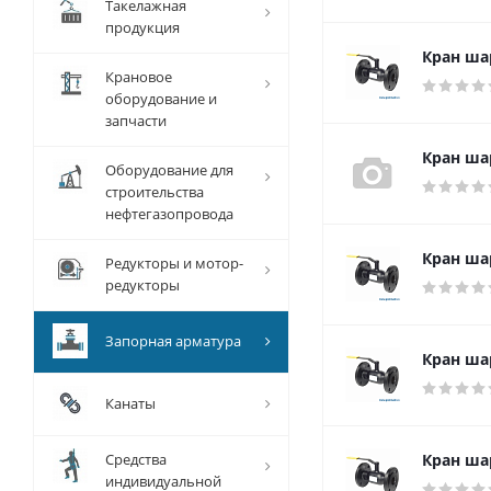
Такелажная
продукция
Кран ша
Крановое
оборудование и
запчасти
Кран ша
Оборудование для
строительства
нефтегазопровода
Кран ша
Редукторы и мотор-
редукторы
Запорная арматура
Кран ша
Канаты
Средства
Кран ша
индивидуальной