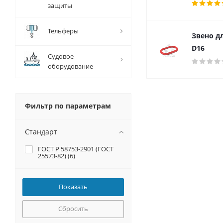
защиты
Тельферы
Звено д
D16
Судовое
оборудование
Фильтр по параметрам
Стандарт
ГОСТ Р 58753-2901 (ГОСТ
25573-82) (
6
)
Сбросить