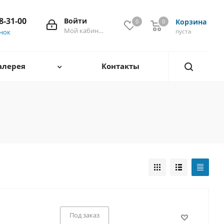
28-31-00
Войти
Корзина
0
0
0
Мой кабинет
пуста
онок
алерея
Контакты
Под заказ