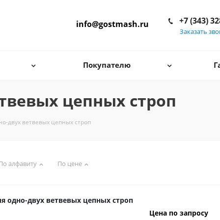
+7 (343) 3
info@gostmash.ru
Заказать зв
Покупателю
Г
етвевых цепных строп
но-двух ветвевых цепных строп
По алфавиту
По цене
ля одно-двух ветвевых цепных строп
Цена по запросу