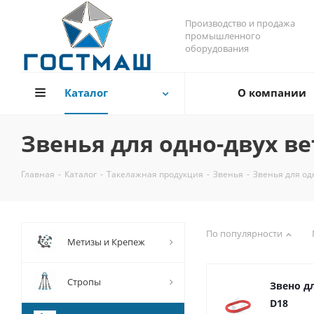
Производство и продажа
промышленного
оборудования
Каталог
О компании
Звенья для одно-двух в
Главная
-
Каталог
-
Такелажная продукция
-
Звенья
-
Звенья для од
По популярности
Метизы и Крепеж
Стропы
Звено д
D18