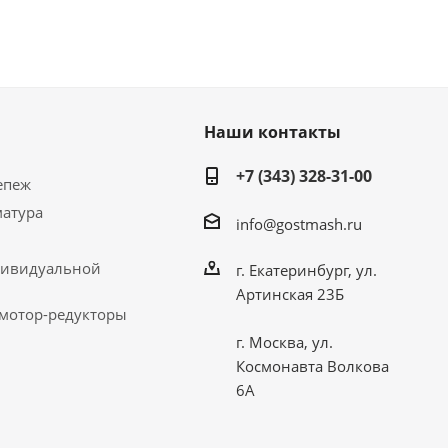
Наши контакты
+7 (343) 328-31-00
епеж
матура
info@gostmash.ru
дивидуальной
г. Екатеринбург, ул.
Артинская 23Б
 мотор-редукторы
г. Москва, ул.
Космонавта Волкова
6А