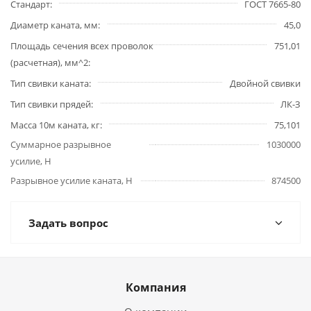
Стандарт
ГОСТ 7665-80
Диаметр каната, мм
45,0
Площадь сечения всех проволок
751,01
(расчетная), мм^2
Тип свивки каната
Двойной свивки
Тип свивки прядей
ЛК-З
Масса 10м каната, кг
75,101
Суммарное разрывное
1030000
усилие, Н
Разрывное усилие каната, Н
874500
Задать вопрос
Компания