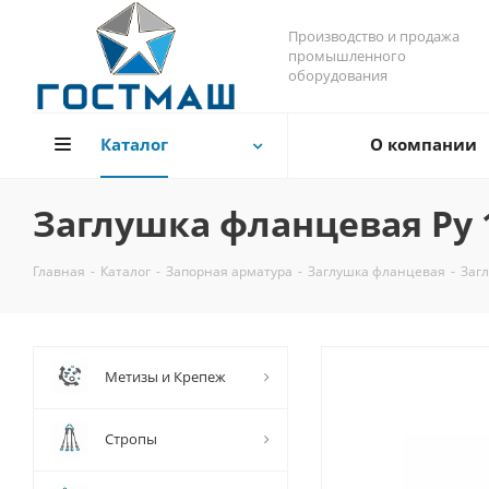
Производство и продажа
промышленного
оборудования
Каталог
О компании
Заглушка фланцевая Pу 
Главная
-
Каталог
-
Запорная арматура
-
Заглушка фланцевая
-
Загл
Метизы и Крепеж
Стропы