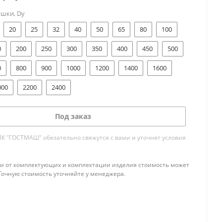
ушки, Dу
20
25
32
40
50
65
80
100
0
200
250
300
350
400
450
500
0
800
900
1000
1200
1400
1600
000
2200
2400
Под заказ
 "ГОСТМАШ" обязательно свяжутся с вами и уточнят условия
и от комплектующих и комплектации изделия стоимость может
Точную стоимость уточняйте у менеджера.