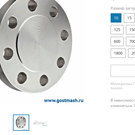
Размер загл
10
15
125
15
600
70
1800
2
Менеджеры ПК
заказа
В зависимост
изменяться. 