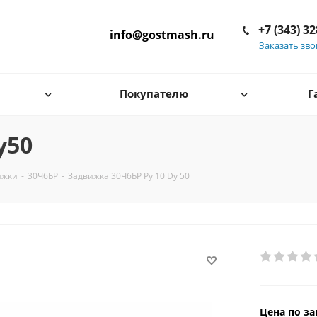
+7 (343) 3
info@gostmash.ru
Заказать зв
Покупателю
Г
у50
ижки
-
30Ч6БР
-
Задвижка 30Ч6БР Pу 10 Dу 50
Цена по за