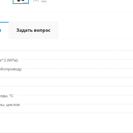
и
Задать вопрос
м^2 (МПа)
урбопроводу
еды, ºС
ны, циклов