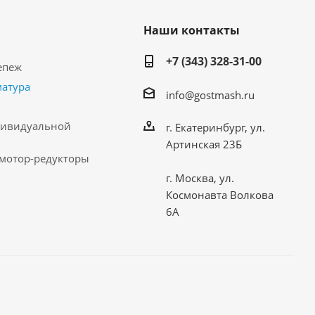
Наши контакты
+7 (343) 328-31-00
епеж
матура
info@gostmash.ru
дивидуальной
г. Екатеринбург, ул.
Артинская 23Б
 мотор-редукторы
г. Москва, ул.
Космонавта Волкова
6А