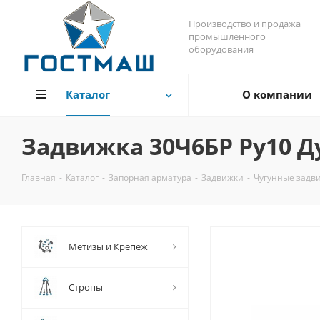
Производство и продажа
промышленного
оборудования
Каталог
О компании
Задвижка 30Ч6БР Ру10 Д
Главная
-
Каталог
-
Запорная арматура
-
Задвижки
-
Чугунные задв
Метизы и Крепеж
Стропы