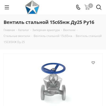
0
Вентиль стальной 15с65нж Ду25 Ру16
Главная
-
Каталог
-
Запорная арматура
-
Вентили
-
Стальные вентили
-
Вентиль стальной 15с65нж
-
Вентиль стальной
15С65НЖ Dу 25