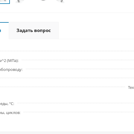
и
Задать вопрос
м^2 (МПа)
урбопроводу
Тех
еды, ºС
ны, циклов