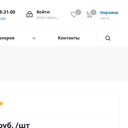
28-31-00
Войти
Корзина
0
0
0
Мой кабинет
пуста
онок
алерея
Контакты
руб.
/шт