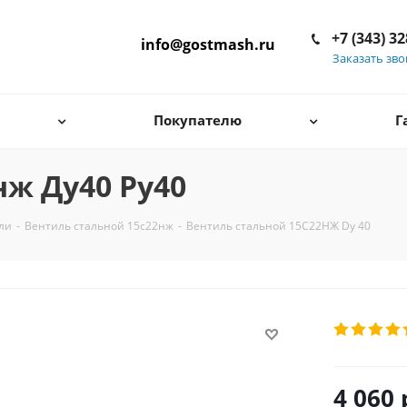
+7 (343) 3
info@gostmash.ru
Заказать зв
Покупателю
Г
нж Ду40 Ру40
ли
-
Вентиль стальной 15с22нж
-
Вентиль стальной 15С22НЖ Dу 40
4 060