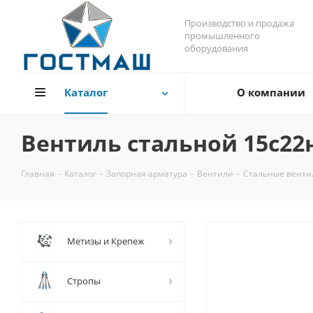
Производство и продажа
промышленного
оборудования
Каталог
О компании
Вентиль стальной 15с22
Главная
-
Каталог
-
Запорная арматура
-
Вентили
-
Стальные венти
Метизы и Крепеж
Стропы