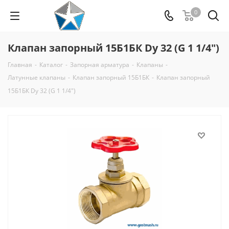
0
Клапан запорный 15Б1БК Dу 32 (G 1 1/4")
Главная
-
Каталог
-
Запорная арматура
-
Клапаны
-
Латунные клапаны
-
Клапан запорный 15Б1БК
-
Клапан запорный
15Б1БК Dу 32 (G 1 1/4")