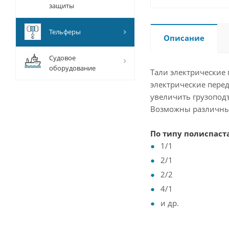
защиты
Тельферы
Описание
Судовое
оборудование
Тали электрические 
электрические пере
увеличить грузопод
Возможны различны
По типу полиспаст
1/1
2/1
2/2
4/1
и др.