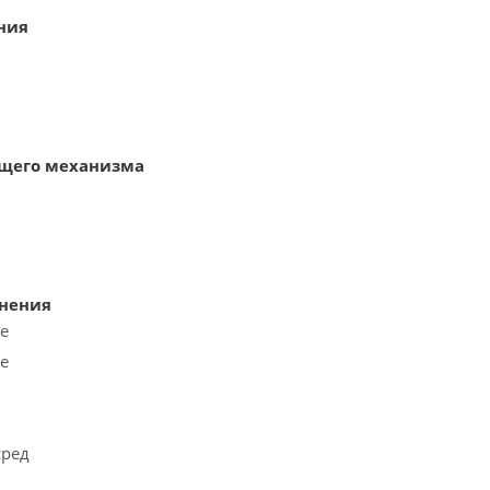
ния
щего механизма
лнения
е
е
сред