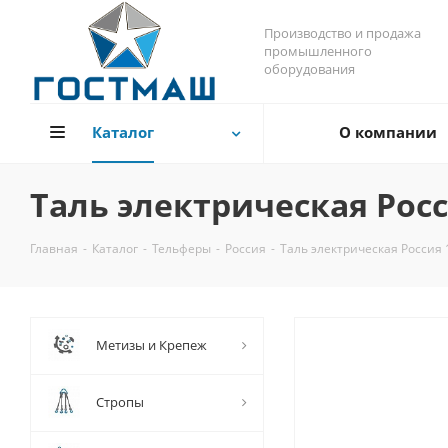
Производство и продажа
промышленного
оборудования
Каталог
О компании
Таль электрическая Росс
Главная
-
Каталог
-
Тельферы
-
Россия
-
Таль электрическая Россия 
Метизы и Крепеж
Стропы