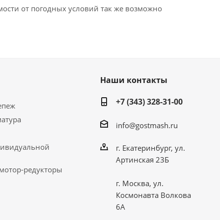
имости от погодных условий так же возможно
Наши контакты
+7 (343) 328-31-00
епеж
матура
info@gostmash.ru
дивидуальной
г. Екатеринбург, ул.
Артинская 23Б
 мотор-редукторы
г. Москва, ул.
Космонавта Волкова
6А