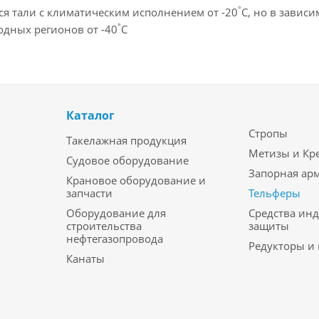
°
я тали с климатическим исполнением от -20
С, но в завис
°
одных регионов от -40
С
Каталог
Стропы
Такелажная продукция
Метизы и Кр
Судовое оборудование
Запорная ар
Крановое оборудование и
запчасти
Тельферы
Оборудование для
Средства ин
строительства
защиты
нефтегазопровода
Редукторы и
Канаты