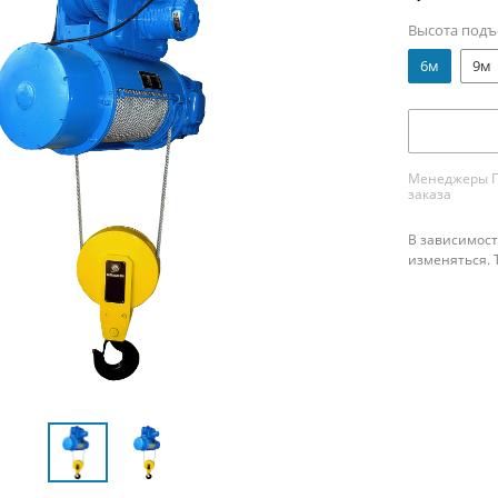
Высота подъ
6м
9м
Менеджеры ПК
заказа
В зависимост
изменяться. 