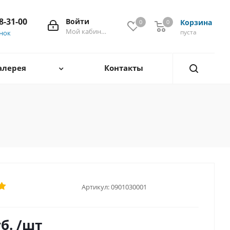
28-31-00
Войти
Корзина
0
0
0
Мой кабинет
пуста
онок
алерея
Контакты
Артикул:
0901030001
б.
/шт