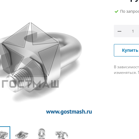
По запро
Купить
В зависимост
изменяться. 