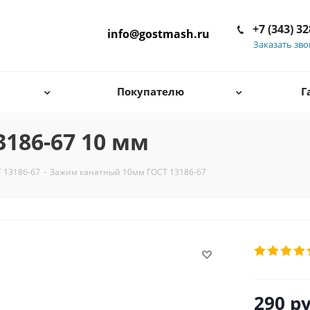
+7 (343) 3
info@gostmash.ru
Заказать зв
Покупателю
Г
186-67 10 мм
 13186-67
-
Зажим канатный 10мм ГОСТ 13186-67
290
ру