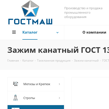
Производство и продажа
промышленного
оборудования
Каталог
О компании
Зажим канатный ГОСТ 13
Главная
-
Каталог
-
Такелажная продукция
-
Зажим канатный
-
ГОСТ
Метизы и Крепеж
Стропы