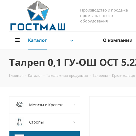
Производство и продажа
промышленного
оборудования
Каталог
О компании
Талреп 0,1 ГУ-ОШ ОСТ 5.2
Главная
-
Каталог
-
Такелажная продукция
-
Талрепы
-
Крюк-кольцо 
Метизы и Крепеж
Стропы