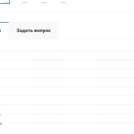
и
Задать вопрос
м
м