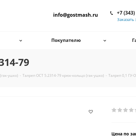
+7 (343)
info@gostmash.ru
Заказать 
Покупателю
Г
314-79
(гак-ушко)
-
Талреп ОСТ 5.2314-79 крюк-кольцо (гак-ушко)
-
Талреп 0,1 ГУ-
Цена по за