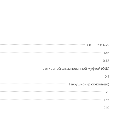
ОСТ 5.2314-79
М6
0,13
с открытой штампованной муфтой (ОШ)
0.1
Гак-ушко (крюк-кольцо)
75
165
240