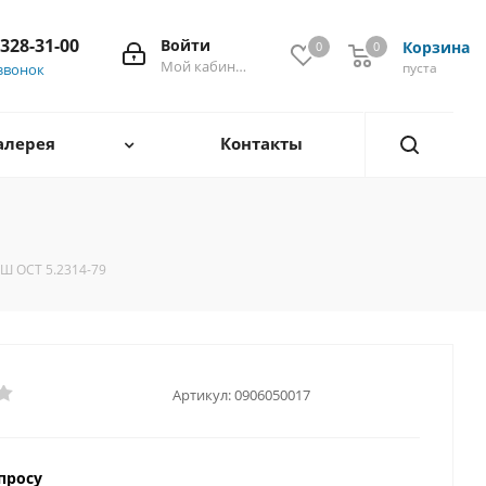
 328-31-00
Войти
Корзина
0
0
0
Мой кабинет
пуста
звонок
алерея
Контакты
ОШ ОСТ 5.2314-79
Артикул:
0906050017
просу