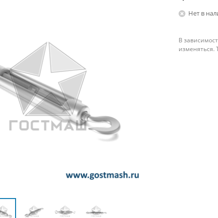
Нет в на
В зависимост
изменяться. 