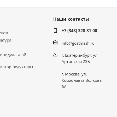
Наши контакты
+7 (343) 328-31-00
епеж
матура
info@gostmash.ru
дивидуальной
г. Екатеринбург, ул.
Артинская 23Б
 мотор-редукторы
г. Москва, ул.
Космонавта Волкова
6А