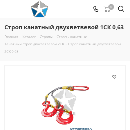
0
Строп канатный двухветвевой 1СК 0,63
Главная
-
Каталог
-
Стропы
-
Стропы канатные
-
Канатный строп двухветвевой 2СК
-
Строп канатный двухветвевой
2СК 0,63