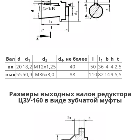
Вал
d
d
d
d
, не более
l
l
b
h
t
1
3
4
1
вх
20
18,2
M12x1,25
40
50
36
4
4
2,5
вых
55
50,9
M36x3,0
88
110
82
14
9
5,5
Размеры выходных валов редуктора
Ц3У-160 в виде зубчатой муфты