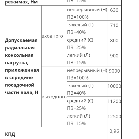
ПВ=15%
режимах, Нм
непрерывный (Н)
630
ПВ=100%
тяжелый (Т)
710
ПВ=40%
входного
средний (С)
Допускаемая
800
ПВ=25%
радиальная
консольная
легкий (Л)
900
нагрузка,
ПВ=15%
приложенная
непрерывный (Н)
9000
в середине
ПВ=100%
посадочной
тяжелый (Т)
10000
части вала,
Н
ПВ=40%
выходного
средний (С)
11200
ПВ=25%
легкий (Л)
12500
ПВ=15%
0,96
КПД