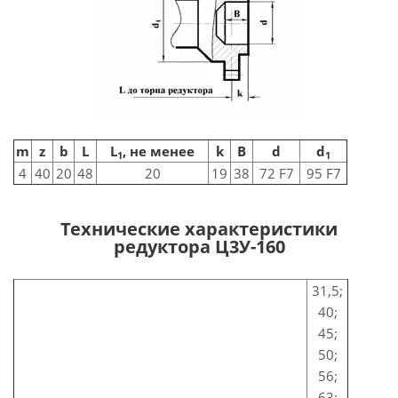
m
z
b
L
L
, не менее
k
В
d
d
1
1
4
40
20
48
20
19
38
72 F7
95 F7
Технические характеристики
редуктора Ц3У-160
31,5;
40;
45;
50;
56;
63;