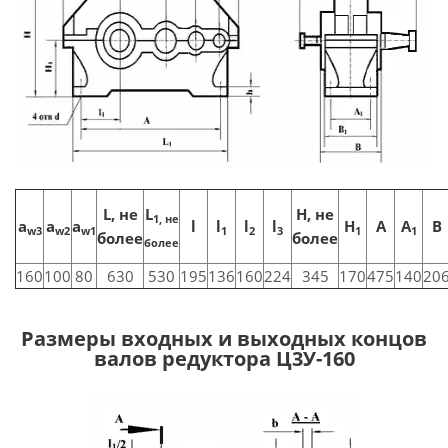
L, не
L
H, не
1, не
а
а
а
l
l
l
l
H
A
A
B
w3
w2
w1
1
2
3
1
1
более
более
более
160
100
80
630
530
195
136
160
224
345
170
475
140
20
Размеры входных и выходных концов
валов редуктора Ц3У-160