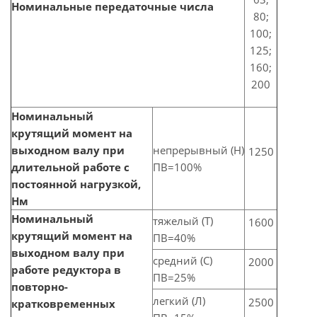
Номинальные передаточные числа
80;
100;
125;
160;
200
Номинальный
крутящий момент на
выходном валу при
непрерывный (Н)
1250
длительной работе с
ПВ=100%
постоянной нагрузкой,
Нм
Номинальный
тяжелый (Т)
1600
крутящий момент на
ПВ=40%
выходном валу при
средний (С)
2000
работе редуктора в
ПВ=25%
повторно-
легкий (Л)
2500
кратковременных