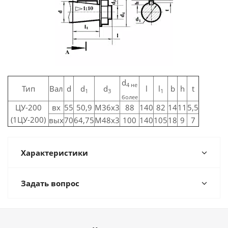
d
4
не
Тип
Вал
d
d
d
l
l
b
h
t
1
3
1
более
ЦУ-200
вх
55
50,9
M36x3
88
140
82
14
11
5,5
(1ЦУ-200)
вых
70
64,75
M48x3
100
140
105
18
9
7
Характеристики
Задать вопрос