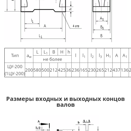
L
L
B
H
h
1
Тип
a
l
l
l
l
H
A
A
w
1
2
3
1
1
не более
ЦУ-200
200
580
500
212
425
36
236
165
230
265
212
437
136
(1ЦУ-200)
Размеры входных и выходных концов
валов