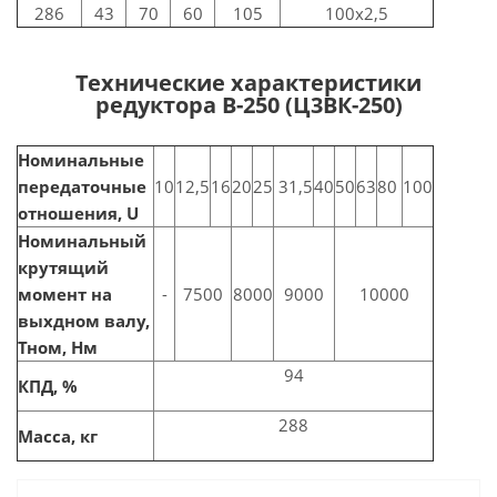
286
43
70
60
105
100x2,5
Технические характеристики
редуктора В-250 (Ц3ВК-250)
Номинальные
передаточные
10
12,5
16
20
25
31,5
40
50
63
80
100
отношения, U
Номинальный
крутящий
момент на
-
7500
8000
9000
10000
выхдном валу,
Тном, Нм
94
КПД, %
288
Масса, кг