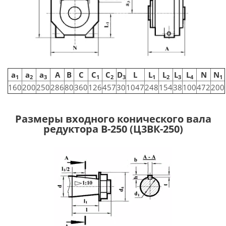
a
a
a
A
B
C
C
C
D
L
L
L
L
L
N
N
1
2
3
1
2
3
1
2
3
4
1
160
200
250
286
80
360
126
457
30
1047
248
154
38
100
472
200
Размеры входного конического вала
редуктора В-250 (Ц3ВК-250)