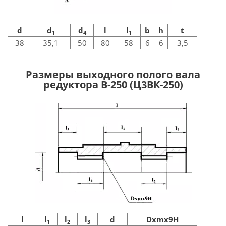
d
d
d
l
l
b
h
t
1
4
1
38
35,1
50
80
58
6
6
3,5
Размеры выходного полого вала
редуктора В-250 (Ц3ВК-250)
l
l
l
l
d
Dxmx9H
1
2
3