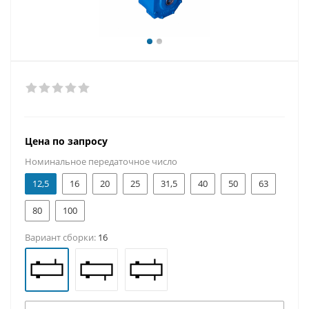
Цена по запросу
Номинальное передаточное число
12,5
16
20
25
31,5
40
50
63
80
100
Вариант сборки:
16