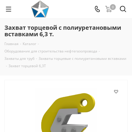
0
Захват торцевой с полиуретановыми
вставками 6,3 т.
Главная
-
Каталог
-
Оборудование для строительства нефтегазопровода
-
Захваты для труб
-
Захваты торцевые с полиуретановыми вставками
-
Захват торцевой 6,3Т