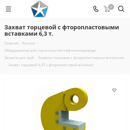
0
Захват торцевой с фторопластовыми
вставками 6,3 т.
Главная
-
Каталог
-
Оборудование для строительства нефтегазопровода
-
Захваты для труб
-
Захваты торцевые с фторопластовыми вставками
-
Захват торцевой 6,3Т с фторопластовой вставкой