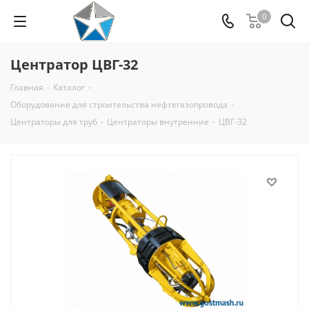
0
Центратор ЦВГ-32
Главная
-
Каталог
-
Оборудование для строительства нефтегазопровода
-
Центраторы для труб
-
Центраторы внутренние
-
ЦВГ-32