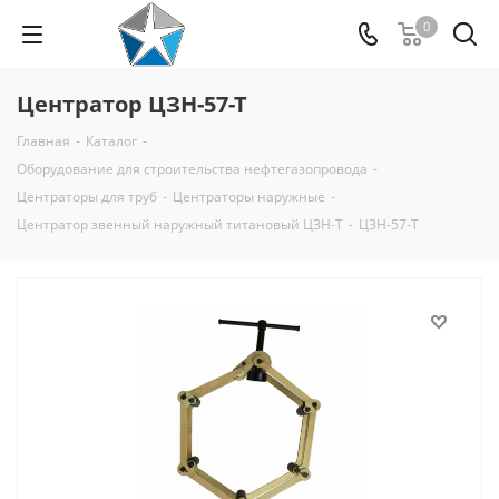
0
Центратор ЦЗН-57-Т
Главная
-
Каталог
-
Оборудование для строительства нефтегазопровода
-
Центраторы для труб
-
Центраторы наружные
-
Центратор звенный наружный титановый ЦЗН-Т
-
ЦЗН-57-Т