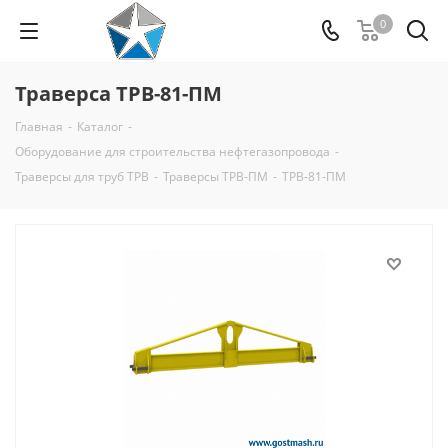
0
Траверса ТРВ-81-ПМ
Главная
-
Каталог
-
Оборудование для строительства нефтегазопровода
-
Траверсы для труб ТРВ
-
Траверсы ТРВ-ПМ
-
ТРВ-81-ПМ