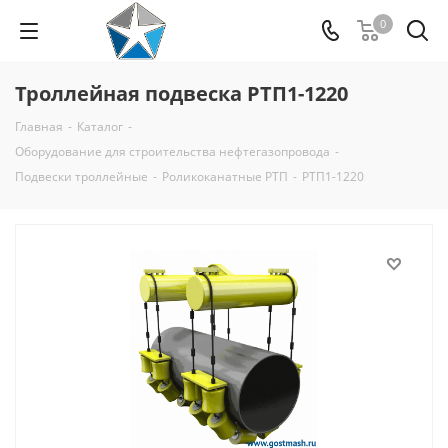
0
Троллейная подвеска РТП1-1220
Главная
-
Каталог
-
Оборудование для строительства нефтегазопровода
-
Подвески троллейные
-
Роликоканатные РТП
-
РТП1-1220