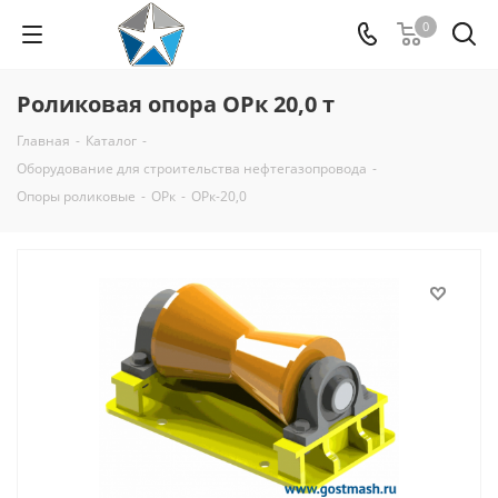
0
Роликовая опора ОРк 20,0 т
Главная
-
Каталог
-
Оборудование для строительства нефтегазопровода
-
Опоры роликовые
-
ОРк
-
ОРк-20,0