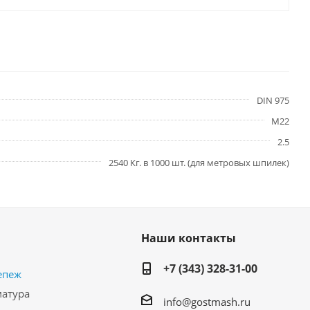
DIN 975
М22
2.5
2540 Кг. в 1000 шт. (для метровых шпилек)
Наши контакты
+7 (343) 328-31-00
епеж
матура
info@gostmash.ru