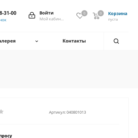
28-31-00
Войти
Корзина
0
0
0
Мой кабинет
пуста
онок
алерея
Контакты
Артикул:
040801013
просу