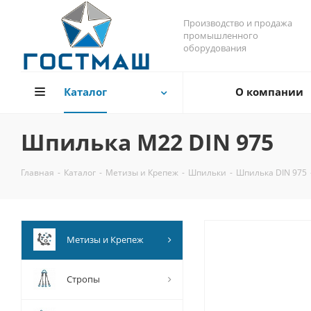
Производство и продажа
промышленного
оборудования
Каталог
О компании
Шпилька М22 DIN 975
Главная
-
Каталог
-
Метизы и Крепеж
-
Шпильки
-
Шпилька DIN 975
Метизы и Крепеж
Стропы