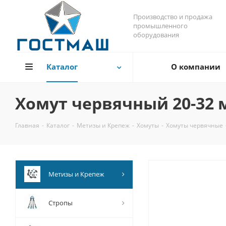
Производство и продажа
промышленного
оборудования
Каталог
О компании
Хомут червячный 20-32 
Главная
-
Каталог
-
Метизы и Крепеж
-
Хомуты
-
Хомуты червячные
Метизы и Крепеж
Стропы