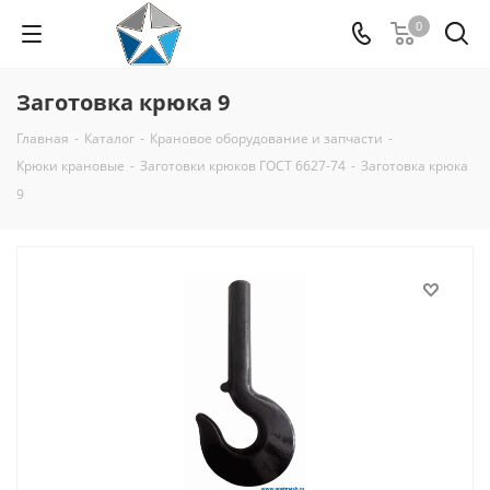
0
Заготовка крюка 9
Главная
-
Каталог
-
Крановое оборудование и запчасти
-
Крюки крановые
-
Заготовки крюков ГОСТ 6627-74
-
Заготовка крюка
9