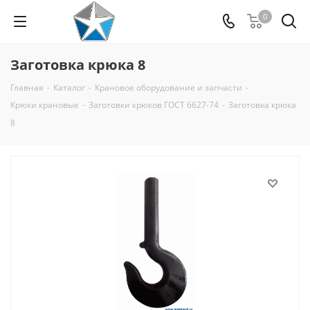
0
Заготовка крюка 8
Главная
-
Каталог
-
Крановое оборудование и запчасти
-
Крюки крановые
-
Заготовки крюков ГОСТ 6627-74
-
Заготовка крюка
8