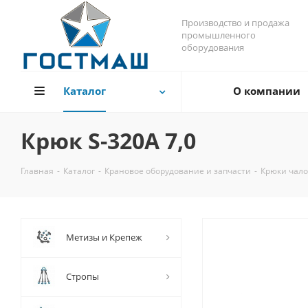
Производство и продажа
промышленного
оборудования
Каталог
О компании
Крюк S-320A 7,0
Главная
-
Каталог
-
Крановое оборудование и запчасти
-
Крюки чал
Метизы и Крепеж
Стропы