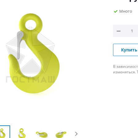
Много
Купить
В зависимост
изменяться. 