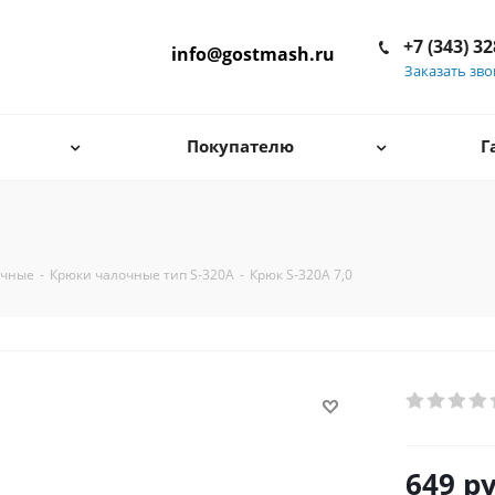
+7 (343) 3
info@gostmash.ru
Заказать зв
Покупателю
Г
очные
-
Крюки чалочные тип S-320A
-
Крюк S-320A 7,0
649
ру