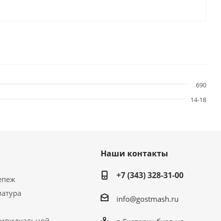
690
14-18
Наши контакты
+7 (343) 328-31-00
епеж
матура
info@gostmash.ru
дивидуальной