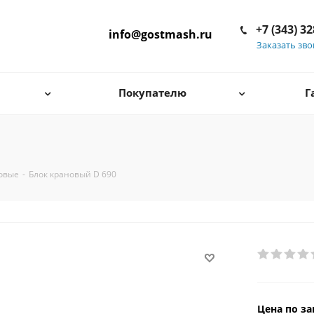
+7 (343) 3
info@gostmash.ru
Заказать зв
Покупателю
Г
овые
-
Блок крановый D 690
Цена по за