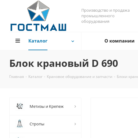
Производство и продажа
промышленного
оборудования
Каталог
О компании
Блок крановый D 690
Главная
-
Каталог
-
Крановое оборудование и запчасти
-
Блоки кран
Метизы и Крепеж
Стропы