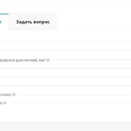
и
Задать вопрос
роволок (расчетная), мм^2
силие, Н
а, Н