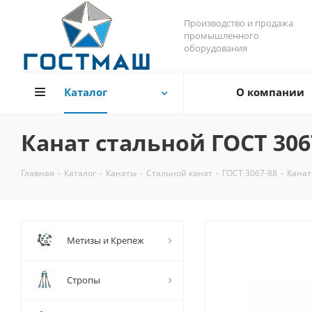
Производство и продажа
промышленного
оборудования
Каталог
О компании
Канат стальной ГОСТ 306
Главная
-
Каталог
-
Канаты
-
Стальной канат
-
ГОСТ 3067-88
-
Канат
Метизы и Крепеж
Стропы