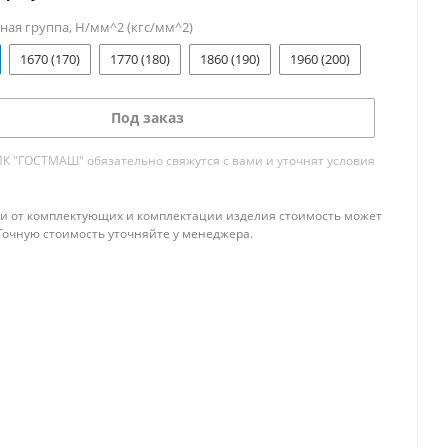
ая группа, Н/мм^2 (кгс/мм^2)
1670 (170)
1770 (180)
1860 (190)
1960 (200)
Под заказ
 "ГОСТМАШ" обязательно свяжутся с вами и уточнят условия
и от комплектующих и комплектации изделия стоимость может
Точную стоимость уточняйте у менеджера.