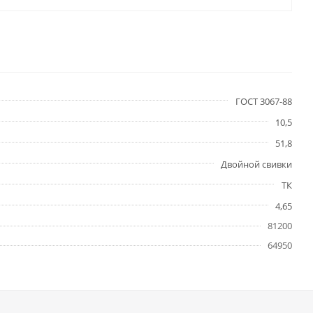
ГОСТ 3067-88
10,5
51,8
Двойной свивки
ТК
4,65
81200
64950