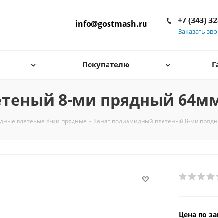
+7 (343) 3
info@gostmash.ru
Заказать зв
Покупателю
Г
теный 8-ми прядный 64м
дные плетеные 8-ми прядные
-
Канат полиамидный плетеный 8-ми пряд
Цена по за