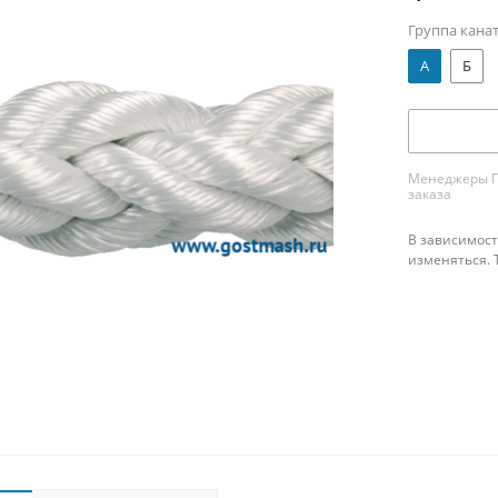
Группа кана
А
Б
Менеджеры ПК
заказа
В зависимост
изменяться. 