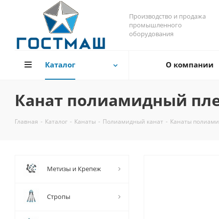
Производство и продажа
промышленного
оборудования
Каталог
О компании
Канат полиамидный пле
Главная
-
Каталог
-
Канаты
-
Полиамидный канат
-
Канаты полиами
Метизы и Крепеж
Стропы