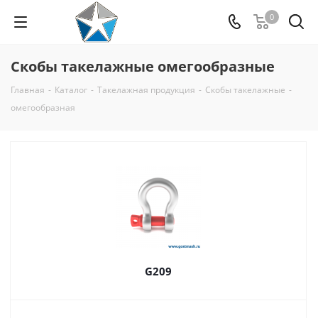
0
Скобы такелажные омегообразные
Главная
-
Каталог
-
Такелажная продукция
-
Скобы такелажные
-
омегообразная
G209